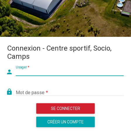
Connexion - Centre sportif, Socio,
Camps
Usager
person
lock
Mot de passe
SE CONNECTER
CRÉER UN COMPTE